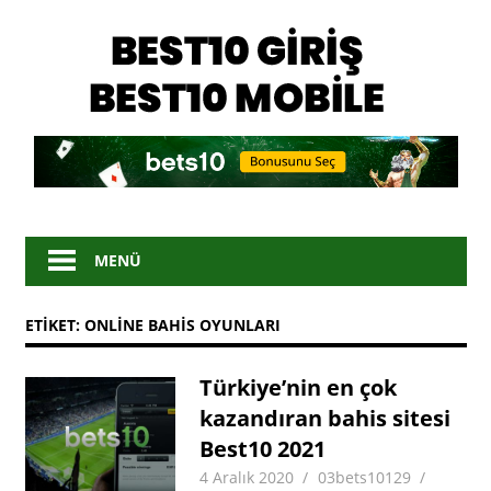
İçeriğe
03b
geç
Best10
Giriş
|
Best10
Bahis
MENÜ
|
Best10
Twitter
ETIKET:
ONLINE BAHIS OYUNLARI
|
Best10
Türkiye’nin en çok
Mobil
kazandıran bahis sitesi
Bilgi
Best10 2021
4 Aralık 2020
03bets10129