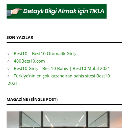
SON YAZILAR
Best10 – Best10 Otomatik Giriş
480Bets10.com
Best10 Giriş | Best10 Bahis | Best10 Mobil 2021
Türkiye’nin en çok kazandıran bahis sitesi Best10
2021
MAGAZINE (SINGLE POST)