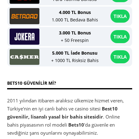
4.000 TL Bonus
TIKLA
1.000 TL Bedava Bahis
3.000 TL Bonus
TIKLA
+ 50 Freespin
5.000 TL İade Bonusu
TIKLA
+ 1000 TL Risksiz Bahis
BETS10 GÜVENILIR MI?
2011 yılından itibaren aralıksız ülkemize hizmet veren,
Türkiye'nin en iyi canlı bahis ve casino sitesi
Best10
güvenilir, lisanslı yasal bir bahis sitesidir
. Online
bahis piyasasının rol modeli
Bets10
'da güvenle en
sevdiğiniz şans oyunlarını oynayabilirsiniz.