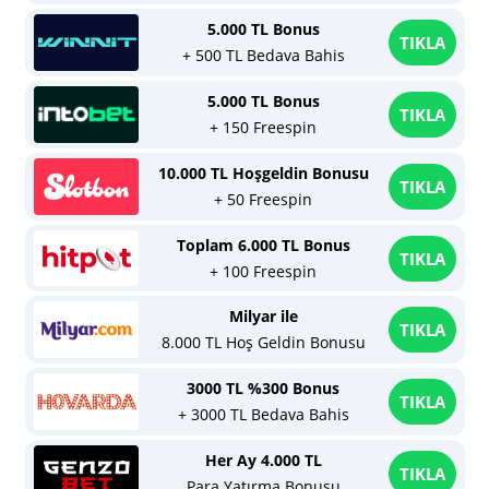
5.000 TL Bonus
TIKLA
+ 500 TL Bedava Bahis
5.000 TL Bonus
TIKLA
+ 150 Freespin
10.000 TL Hoşgeldin Bonusu
TIKLA
+ 50 Freespin
Toplam 6.000 TL Bonus
TIKLA
+ 100 Freespin
Milyar ile
TIKLA
8.000 TL Hoş Geldin Bonusu
3000 TL %300 Bonus
TIKLA
+ 3000 TL Bedava Bahis
Her Ay 4.000 TL
TIKLA
Para Yatırma Bonusu