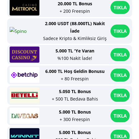
20.000 TL Bonus
TIKLA
+ 200 Freespin
2.000 USDT (88.000TL) Nakit
İade
TIKLA
Sadece Kripto & Kimliksiz Giriş
5.000 TL 'Ye Varan
TIKLA
%100 Nakit İade!
6.000 TL Hoş Geldin Bonusu
TIKLA
+ 80 Freespin
5.050 TL Bonus
TIKLA
+ 500 TL Bedava Bahis
5.000 TL Bonus
TIKLA
+ 300 Freespin
5.000 TL Bonus
TIKLA