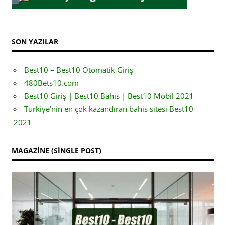
SON YAZILAR
Best10 – Best10 Otomatik Giriş
480Bets10.com
Best10 Giriş | Best10 Bahis | Best10 Mobil 2021
Türkiye’nin en çok kazandıran bahis sitesi Best10
2021
MAGAZINE (SINGLE POST)