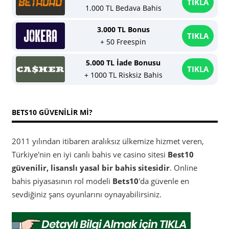
TIKLA
1.000 TL Bedava Bahis
3.000 TL Bonus
TIKLA
+ 50 Freespin
5.000 TL İade Bonusu
TIKLA
+ 1000 TL Risksiz Bahis
BETS10 GÜVENILIR MI?
2011 yılından itibaren aralıksız ülkemize hizmet veren,
Türkiye'nin en iyi canlı bahis ve casino sitesi
Best10
güvenilir, lisanslı yasal bir bahis sitesidir
. Online
bahis piyasasının rol modeli
Bets10
'da güvenle en
sevdiğiniz şans oyunlarını oynayabilirsiniz.