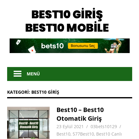
İçeriğe
03b
geç
Best10
Giriş
|
Best10
Bahis
MENÜ
|
Best10
Twitter
KATEGORI:
BEST10 GIRIŞ
|
Best10
Best10 – Best10
Mobil
Otomatik Giriş
Bilgi
23 Eylül 2021
03bets10129
Best10
,
577Best10
,
Best10 Canlı