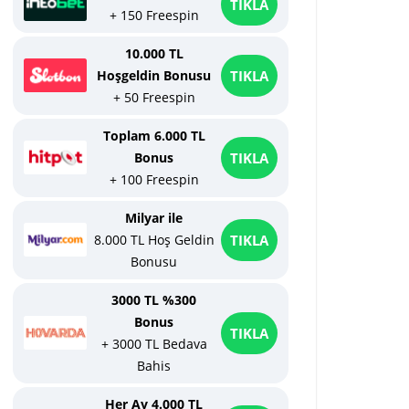
TIKLA
+ 150 Freespin
10.000 TL
Hoşgeldin Bonusu
TIKLA
+ 50 Freespin
Toplam 6.000 TL
Bonus
TIKLA
+ 100 Freespin
Milyar ile
8.000 TL Hoş Geldin
TIKLA
Bonusu
3000 TL %300
Bonus
TIKLA
+ 3000 TL Bedava
Bahis
Her Ay 4.000 TL