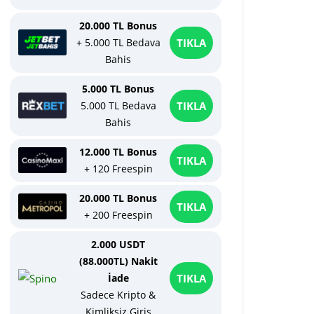
20.000 TL Bonus
+ 5.000 TL Bedava
TIKLA
Bahis
5.000 TL Bonus
5.000 TL Bedava
TIKLA
Bahis
12.000 TL Bonus
TIKLA
+ 120 Freespin
20.000 TL Bonus
TIKLA
+ 200 Freespin
2.000 USDT
(88.000TL) Nakit
İade
TIKLA
Sadece Kripto &
Kimliksiz Giriş