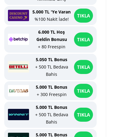
5.000 TL 'Ye Varan
TIKLA
%100 Nakit İade!
6.000 TL Hoş
Geldin Bonusu
TIKLA
+ 80 Freespin
5.050 TL Bonus
+ 500 TL Bedava
TIKLA
Bahis
5.000 TL Bonus
TIKLA
+ 300 Freespin
5.000 TL Bonus
+ 500 TL Bedava
TIKLA
Bahis
5.000 TL Bonus