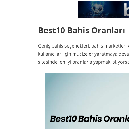
Best10 Bahis Oranları
Geniş bahis seçenekleri, bahis marketleri 
kullanıcıları için mucizeler yaratmaya dev
sitesinde, en iyi oranlarla yapmak istiyors