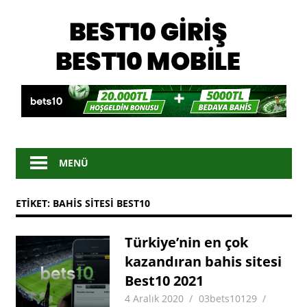
İçeriğe
03b
geç
Best10
Giriş
|
Best10
Bahis
MENÜ
|
Best10
Twitter
ETIKET:
BAHIS SITESI BEST10
|
Best10
Türkiye’nin en çok
Mobil
kazandıran bahis sitesi
Bilgi
Best10 2021
4 Aralık 2020
03bets10129