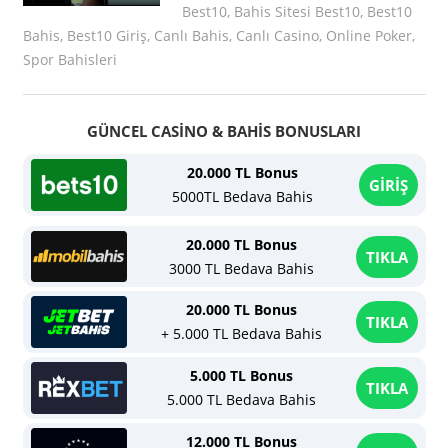
Best10
,
Bahis Sitesi Best10
,
Best10
Bahis
,
Best10 Giriş
,
Canlı Bahis
,
Canlı Casino
,
Online Poker
,
Spor Bahisleri
GÜNCEL CASİNO & BAHİS BONUSLARI
20.000 TL Bonus
GİRİŞ
5000TL Bedava Bahis
20.000 TL Bonus
TIKLA
3000 TL Bedava Bahis
20.000 TL Bonus
TIKLA
+ 5.000 TL Bedava Bahis
5.000 TL Bonus
TIKLA
5.000 TL Bedava Bahis
12.000 TL Bonus