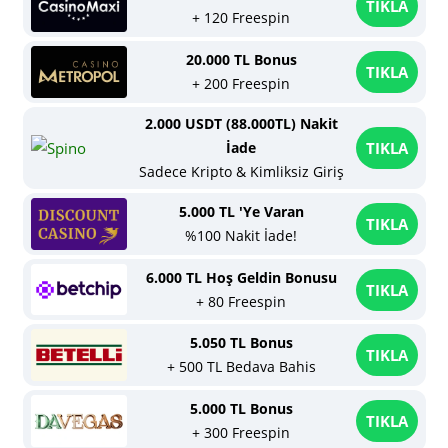
TIKLA
+ 120 Freespin
20.000 TL Bonus
TIKLA
+ 200 Freespin
2.000 USDT (88.000TL) Nakit
İade
TIKLA
Sadece Kripto & Kimliksiz Giriş
5.000 TL 'Ye Varan
TIKLA
%100 Nakit İade!
6.000 TL Hoş Geldin Bonusu
TIKLA
+ 80 Freespin
5.050 TL Bonus
TIKLA
+ 500 TL Bedava Bahis
5.000 TL Bonus
TIKLA
+ 300 Freespin