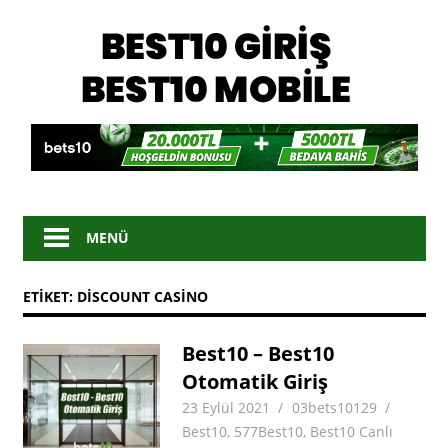
İçeriğe
03b
geç
Best10
Giriş
|
Best10
Bahis
MENÜ
|
Best10
Twitter
ETIKET:
DISCOUNT CASINO
|
Best10
Best10 – Best10
Mobil
Otomatik Giriş
Bilgi
23 Eylül 2021
03bets10129
Best10
,
577Best10
,
Best10 Canlı