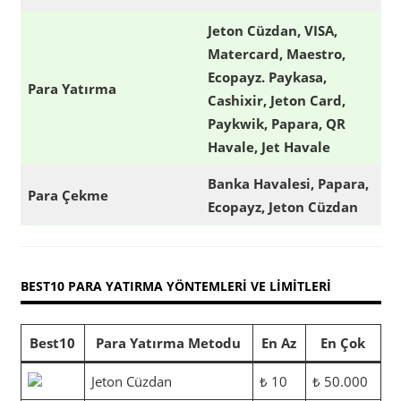
Jeton Cüzdan, VISA,
Matercard, Maestro,
Ecopayz. Paykasa,
Para Yatırma
Cashixir, Jeton Card,
Paykwik, Papara, QR
Havale, Jet Havale
Banka Havalesi, Papara,
Para Çekme
Ecopayz, Jeton Cüzdan
BEST10 PARA YATIRMA YÖNTEMLERI VE LIMITLERI
Best10
Para Yatırma Metodu
En Az
En Çok
Jeton Cüzdan
₺ 10
₺ 50.000