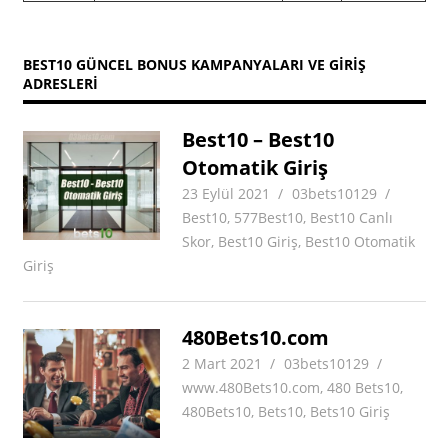
BEST10 GÜNCEL BONUS KAMPANYALARI VE GIRIŞ
ADRESLERI
Best10 – Best10
Otomatik Giriş
23 Eylül 2021
03bets10129
Best10
,
577Best10
,
Best10 Canlı
Skor
,
Best10 Giriş
,
Best10 Otomatik
Giriş
480Bets10.com
2 Mart 2021
03bets10129
www.480Bets10.com
,
480 Bets10
,
480Bets10
,
Bets10
,
Bets10 Giriş