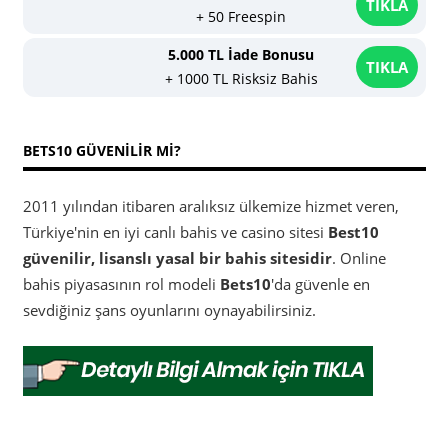
3.000 TL Bonus
TIKLA
+ 50 Freespin
5.000 TL İade Bonusu
TIKLA
+ 1000 TL Risksiz Bahis
BETS10 GÜVENILIR MI?
2011 yılından itibaren aralıksız ülkemize hizmet veren,
Türkiye'nin en iyi canlı bahis ve casino sitesi
Best10
güvenilir, lisanslı yasal bir bahis sitesidir
. Online
bahis piyasasının rol modeli
Bets10
'da güvenle en
sevdiğiniz şans oyunlarını oynayabilirsiniz.