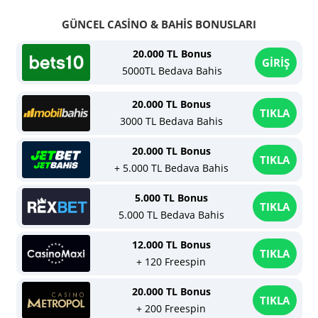
GÜNCEL CASİNO & BAHİS BONUSLARI
20.000 TL Bonus
GİRİŞ
5000TL Bedava Bahis
20.000 TL Bonus
TIKLA
3000 TL Bedava Bahis
20.000 TL Bonus
TIKLA
+ 5.000 TL Bedava Bahis
5.000 TL Bonus
TIKLA
5.000 TL Bedava Bahis
12.000 TL Bonus
TIKLA
+ 120 Freespin
20.000 TL Bonus
TIKLA
+ 200 Freespin