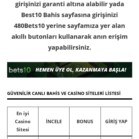
girişinizi garanti altına alabilir yada
Best10 Bahis sayfasına girişinizi
480Bets10 yerine sayfamıza yer alan
akıllı butonları kullanarak anın erişim
yapabilirsiniz.
GÜVENILIR CANLI BAHIS VE CASINO SITELERI LISTESI
En iyi
Casino
İNCELE
BONUS
GİRİŞ YAP
Sitesi