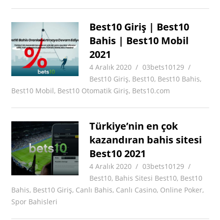
Best10 Giriş | Best10
Bahis | Best10 Mobil
2021
4 Aralık 2020
03bets10129
Best10 Giriş
,
Best10
,
Best10 Bahis
,
Best10 Mobil
,
Best10 Otomatik Giriş
,
Bets10.com
Türkiye’nin en çok
kazandıran bahis sitesi
Best10 2021
4 Aralık 2020
03bets10129
Best10
,
Bahis Sitesi Best10
,
Best10
Bahis
,
Best10 Giriş
,
Canlı Bahis
,
Canlı Casino
,
Online Poker
,
Spor Bahisleri