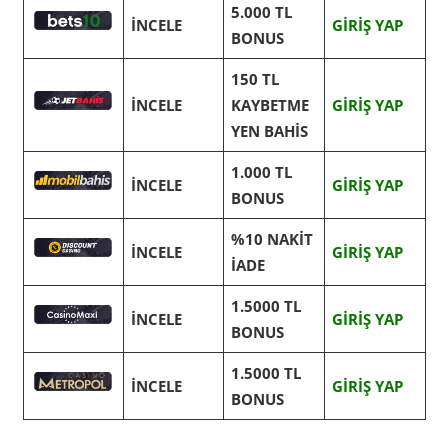
5.000 TL
İNCELE
GİRİŞ YAP
BONUS
150 TL
İNCELE
KAYBETME
GİRİŞ YAP
YEN BAHİS
1.000 TL
İNCELE
GİRİŞ YAP
BONUS
%10 NAKİT
İNCELE
GİRİŞ YAP
İADE
1.5000 TL
İNCELE
GİRİŞ YAP
BONUS
1.5000 TL
İNCELE
GİRİŞ YAP
BONUS