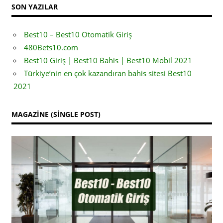
SON YAZILAR
Best10 – Best10 Otomatik Giriş
480Bets10.com
Best10 Giriş | Best10 Bahis | Best10 Mobil 2021
Türkiye’nin en çok kazandıran bahis sitesi Best10
2021
MAGAZINE (SINGLE POST)